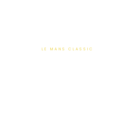
LE MANS CLASSIC
Votre hébergement
pour Le Mans Classic