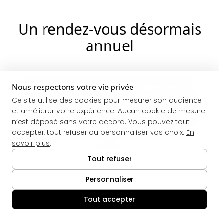
Un rendez-vous désormais
annuel
Le Mans Classic alterne chaque année entre
Nous respectons votre vie privée
l’édition Legend (endurance des années 1970 à
Ce site utilise des cookies pour mesurer son audience
2010) et l’édition Heritage (autos d’avant-guerre
et améliorer votre expérience. Aucun cookie de mesure
aux années 1970). Quel que soit le millésime, le
n’est déposé sans votre accord. Vous pouvez tout
accepter, tout refuser ou personnaliser vos choix.
En
Domaine reste votre point de chute idéal en
savoir plus
.
Sarthe.
Tout refuser
Comme pour les 24 Heures du Mans, les
Personnaliser
disponibilités de l’été partent très tôt : mieux vaut
réserver plusieurs mois à l’avance.
Tout accepter
🍪