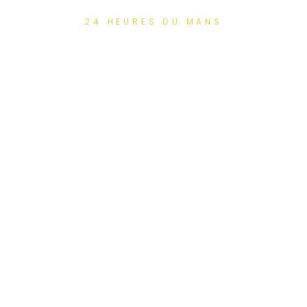
24 HEURES DU MANS
Votre QG pour les 24
Heures du Mans