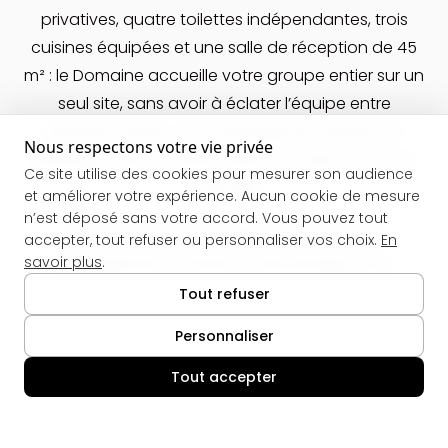
privatives, quatre toilettes indépendantes, trois
cuisines équipées et une salle de réception de 45
m² : le Domaine accueille votre groupe entier sur un
seul site, sans avoir à éclater l’équipe entre
plusieurs hôtels. Vous partagez les soirées, les
Nous respectons votre vie privée
briefings et les souvenirs dans un cadre commun
Ce site utilise des cookies pour mesurer son audience
et privatif.
et améliorer votre expérience. Aucun cookie de mesure
n’est déposé sans votre accord. Vous pouvez tout
L’ensemble peut accueillir 22 personnes en
accepter, tout refuser ou personnaliser vos choix.
En
savoir plus
.
hébergement nominal, et davantage avec
couchages d’appoint pour les enfants. La salle de
Tout refuser
réception permet d’organiser un dîner de groupe,
Personnaliser
une projection des qualifications, ou un briefing
technique avant la course.
Tout accepter
🍪