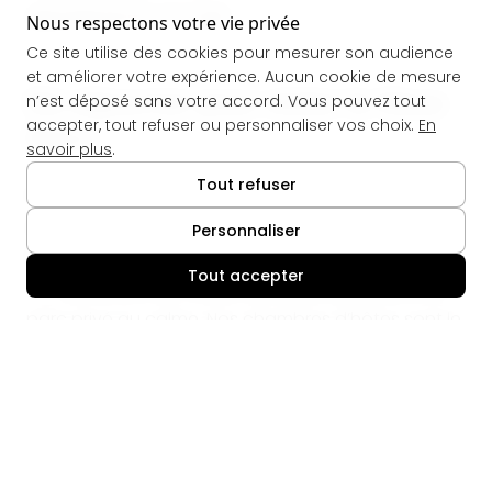
appareil photo en main.
Nous respectons votre vie privée
Ce site utilise des cookies pour mesurer son audience
et améliorer votre expérience. Aucun cookie de mesure
Où séjourner pour visiter le Vieux
n’est déposé sans votre accord. Vous pouvez tout
accepter, tout refuser ou personnaliser vos choix.
En
Mans
savoir plus
.
Tout refuser
Pour profiter pleinement de la Cité Plantagenêt
sans la contrainte du centre-ville, le
Domaine de la
Personnaliser
Belvaudière
à Saint-Pavace est idéalement situé :
Tout accepter
🍪
à cinq minutes en voiture du Vieux Mans, dans un
parc privé au calme. Nos
chambres d’hôtes
sont le
point de chute parfait pour un week-end culturel
au Mans.