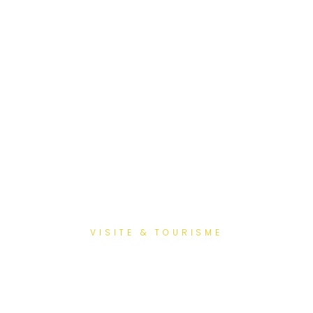
VISITE & TOURISME
Visiter la Cité Plantagenêt :
guide complet du Vieux
Mans