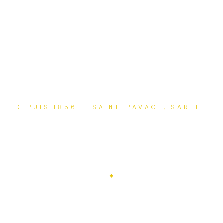
DEPUIS 1856 — SAINT-PAVACE, SARTHE
Domaine de la
Belvaudière
Maison d’hôtes & location de domaine privatif à 5
minutes du Mans