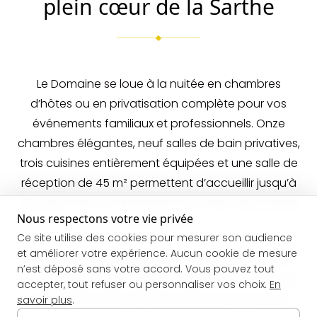
plein cœur de la Sarthe
Le Domaine se loue à la nuitée en chambres
d’hôtes ou en privatisation complète pour vos
événements familiaux et professionnels. Onze
chambres élégantes, neuf salles de bain privatives,
trois cuisines entièrement équipées et une salle de
réception de 45 m² permettent d’accueillir jusqu’à
22 personnes en hébergement et bien davantage
Nous respectons votre vie privée
en réception.
Ce site utilise des cookies pour mesurer son audience
et améliorer votre expérience. Aucun cookie de mesure
Idéalement placé entre Le Mans, Saint-Pavace et
n’est déposé sans votre accord. Vous pouvez tout
la campagne sarthoise, le Domaine est un lieu rare
accepter, tout refuser ou personnaliser vos choix.
En
: grande capacité, intimité, jardin clos sans vis-à-
savoir plus
.